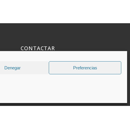
CONTACTAR
925 508 922
Denegar
Preferencias
dhelia@dhelia.es
Lunes a Jueves de 08:00h a 17:00h
Viernes de 08:00h a 15:00h
s.