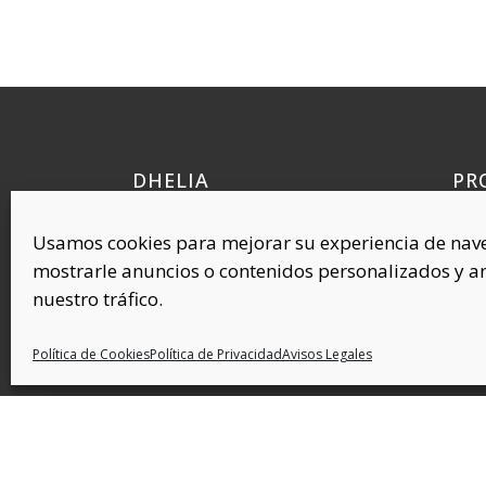
DHELIA
PR
Quí
Polígono Industrial Requena, 38
Usamos cookies para mejorar su experiencia de nav
Cel
45214 Cedillo del Condado
mostrarle anuncios o contenidos personalizados y an
Toledo (ESPAÑA)
Com
nuestro tráfico.
Plás
Cov
Política de Cookies
Política de Privacidad
Avisos Legales
C