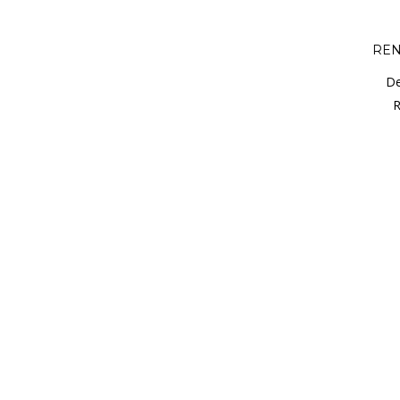
REN
De
R