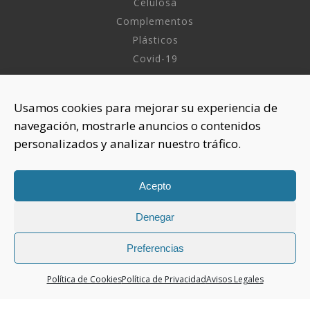
Celulosa
Complementos
Plásticos
Covid-19
INFORMACIÓN
Usamos cookies para mejorar su experiencia de
navegación, mostrarle anuncios o contenidos
Sobre nosotros
personalizados y analizar nuestro tráfico.
Aviso Legal
Política de Privacidad
Política Cookies
Acepto
Denegar
CONTACTAR
925 508 922
Preferencias
dhelia@dhelia.es
Política de Cookies
Política de Privacidad
Avisos Legales
Lunes a Jueves de 08:00h a 17:00h