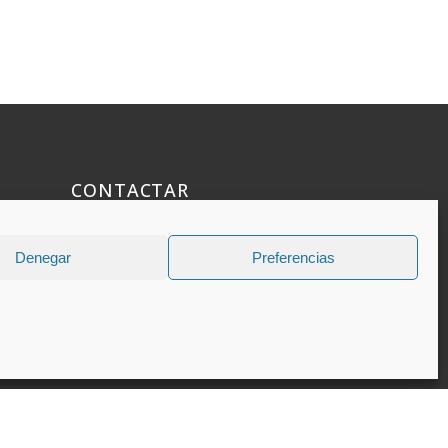
CONTACTAR
925 508 922
Denegar
Preferencias
dhelia@dhelia.es
Lunes a Jueves de 08:00h a 17:00h
Viernes de 08:00h a 15:00h