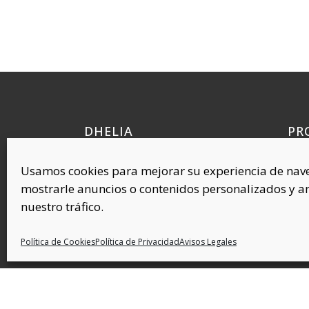
DHELIA
PR
Quí
Polígono Industrial Requena, 38
Usamos cookies para mejorar su experiencia de nav
Cel
45214 Cedillo del Condado
mostrarle anuncios o contenidos personalizados y an
Toledo (ESPAÑA)
Com
nuestro tráfico.
Plás
Cov
Política de Cookies
Política de Privacidad
Avisos Legales