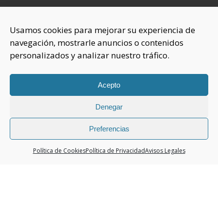
INFORMACIÓN
Usamos cookies para mejorar su experiencia de
navegación, mostrarle anuncios o contenidos
Sobre nosotros
personalizados y analizar nuestro tráfico.
Aviso Legal
Política de Privacidad
Política Cookies
Acepto
Denegar
CONTACTAR
925 508 922
Preferencias
dhelia@dhelia.es
Política de Cookies
Política de Privacidad
Avisos Legales
Lunes a Jueves de 08:00h a 17:00h
Viernes de 08:00h a 15:00h