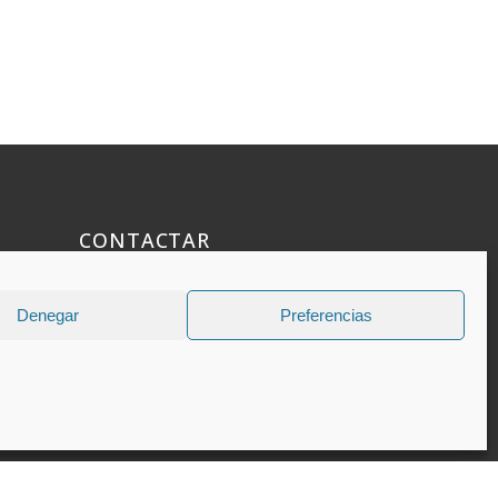
CONTACTAR
925 508 922
Denegar
Preferencias
dhelia@dhelia.es
Lunes a Jueves de 08:00h a 17:00h
Viernes de 08:00h a 15:00h