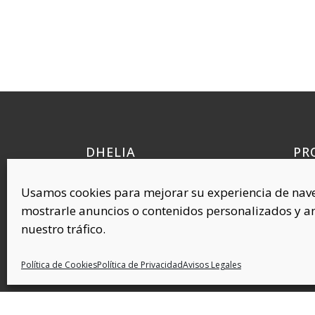
DHELIA
PR
Quí
Polígono Industrial Requena, 38
Usamos cookies para mejorar su experiencia de nav
Cel
45214 Cedillo del Condado
mostrarle anuncios o contenidos personalizados y an
Toledo (ESPAÑA)
Com
nuestro tráfico.
Plás
Cov
Política de Cookies
Política de Privacidad
Avisos Legales