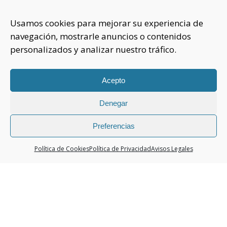
INFORMACIÓN
Usamos cookies para mejorar su experiencia de
navegación, mostrarle anuncios o contenidos
Sobre nosotros
personalizados y analizar nuestro tráfico.
Aviso Legal
Política de Privacidad
Política Cookies
Acepto
Denegar
CONTACTAR
925 508 922
Preferencias
dhelia@dhelia.es
Política de Cookies
Política de Privacidad
Avisos Legales
Lunes a Jueves de 08:00h a 17:00h
Viernes de 08:00h a 15:00h