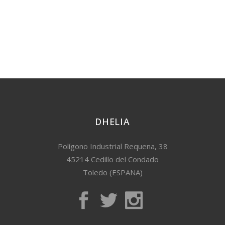
DHELIA
Polígono Industrial Requena, 38
45214 Cedillo del Condado
Toledo (ESPAÑA)