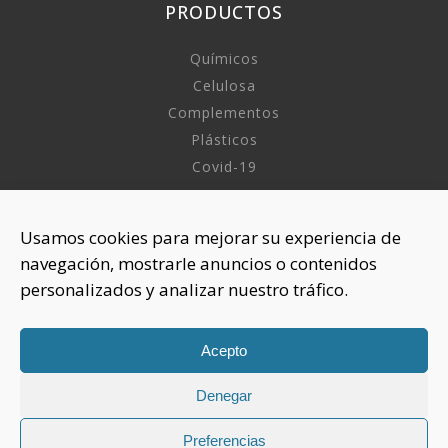
PRODUCTOS
Químicos
Celulosa
Complementos
Plásticos
Covid-19
INFORMACIÓN
Usamos cookies para mejorar su experiencia de
navegación, mostrarle anuncios o contenidos
Sobre nosotros
personalizados y analizar nuestro tráfico.
Aviso Legal
Política de Privacidad
Política Cookies
Acepto
Denegar
CONTACTAR
Preferencias