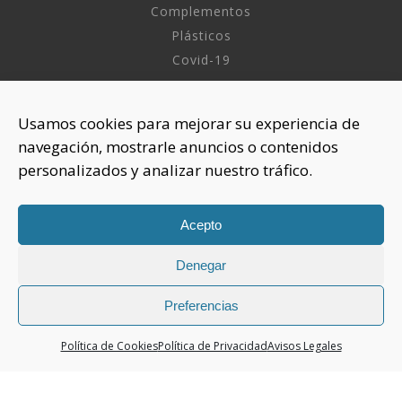
Complementos
Plásticos
Covid-19
INFORMACIÓN
Usamos cookies para mejorar su experiencia de
navegación, mostrarle anuncios o contenidos
Sobre nosotros
personalizados y analizar nuestro tráfico.
Aviso Legal
Política de Privacidad
Política Cookies
Acepto
Denegar
CONTACTAR
925 508 922
Preferencias
dhelia@dhelia.es
Política de Cookies
Política de Privacidad
Avisos Legales
Lunes a Jueves de 08:00h a 17:00h