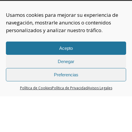
INFORMACIÓN
Usamos cookies para mejorar su experiencia de
navegación, mostrarle anuncios o contenidos
Sobre nosotros
personalizados y analizar nuestro tráfico.
Aviso Legal
Política de Privacidad
Política Cookies
Acepto
Denegar
CONTACTAR
925 508 922
Preferencias
dhelia@dhelia.es
Política de Cookies
Política de Privacidad
Avisos Legales
Lunes a Jueves de 08:00h a 17:00h
Viernes de 08:00h a 15:00h