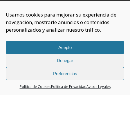
INFORMACIÓN
Usamos cookies para mejorar su experiencia de
navegación, mostrarle anuncios o contenidos
Sobre nosotros
personalizados y analizar nuestro tráfico.
Aviso Legal
Política de Privacidad
Política Cookies
Acepto
Denegar
CONTACTAR
925 508 922
Preferencias
dhelia@dhelia.es
Política de Cookies
Política de Privacidad
Avisos Legales
Lunes a Jueves de 08:00h a 17:00h
Viernes de 08:00h a 15:00h