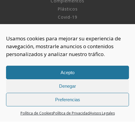
Complementos
Plásticos
Covid-19
INFORMACIÓN
Usamos cookies para mejorar su experiencia de
navegación, mostrarle anuncios o contenidos
Sobre nosotros
personalizados y analizar nuestro tráfico.
Aviso Legal
Política de Privacidad
Política Cookies
Acepto
Denegar
CONTACTAR
925 508 922
Preferencias
dhelia@dhelia.es
Política de Cookies
Política de Privacidad
Avisos Legales
Lunes a Jueves de 08:00h a 17:00h
Viernes de 08:00h a 15:00h