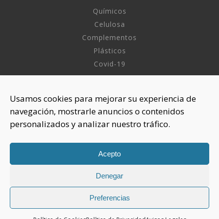
Químicos
Celulosa
Complementos
Plásticos
Covid-19
INFORMACIÓN
Usamos cookies para mejorar su experiencia de
navegación, mostrarle anuncios o contenidos
Sobre nosotros
personalizados y analizar nuestro tráfico.
Aviso Legal
Política de Privacidad
Política Cookies
Acepto
Denegar
CONTACTAR
925 508 922
Preferencias
dhelia@dhelia.es