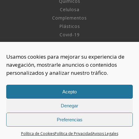
Químicos
Celulosa
Complementos
Plásticos
Covid-19
INFORMACIÓN
Usamos cookies para mejorar su experiencia de
navegación, mostrarle anuncios o contenidos
Sobre nosotros
personalizados y analizar nuestro tráfico.
Aviso Legal
Política de Privacidad
Política Cookies
Acepto
Denegar
CONTACTAR
925 508 922
Preferencias
dhelia@dhelia.es
Política de Cookies
Política de Privacidad
Avisos Legales