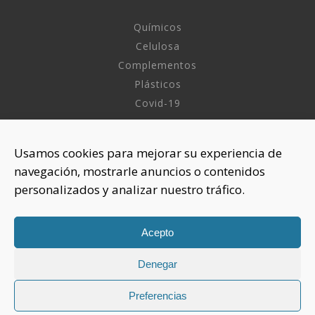
Químicos
Celulosa
Complementos
Plásticos
Covid-19
INFORMACIÓN
Usamos cookies para mejorar su experiencia de
navegación, mostrarle anuncios o contenidos
Sobre nosotros
personalizados y analizar nuestro tráfico.
Aviso Legal
Política de Privacidad
Política Cookies
Acepto
Denegar
CONTACTAR
925 508 922
Preferencias