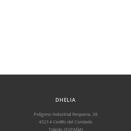
DHELIA
Polígono Industrial Requena, 38
45214 Cedillo del Condado
Toledo (ESPAÑA)