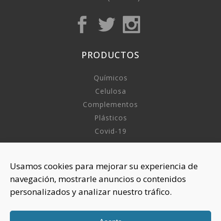
PRODUCTOS
Químicos
Celulosa
Complementos
Plásticos
Covid-19
INFORMACIÓN
Usamos cookies para mejorar su experiencia de
navegación, mostrarle anuncios o contenidos
Sobre nosotros
personalizados y analizar nuestro tráfico.
Aviso Legal
Política de Privacidad