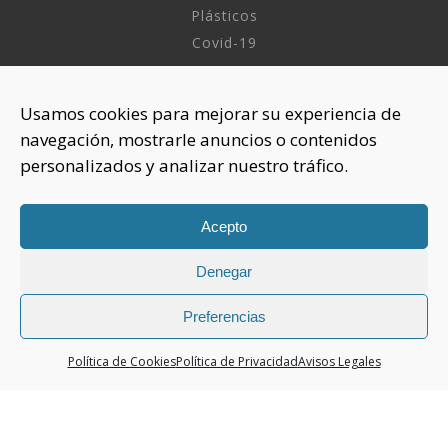
Plásticos
Covid-19
INFORMACIÓN
Usamos cookies para mejorar su experiencia de
navegación, mostrarle anuncios o contenidos
Sobre nosotros
personalizados y analizar nuestro tráfico.
Aviso Legal
Política de Privacidad
Política Cookies
Acepto
Denegar
CONTACTAR
925 508 922
Preferencias
dhelia@dhelia.es
Política de Cookies
Política de Privacidad
Avisos Legales
Lunes a Jueves de 08:00h a 17:00h
Viernes de 08:00h a 15:00h