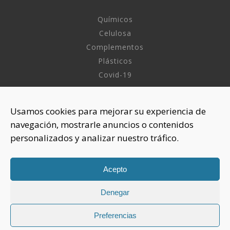
Químicos
Celulosa
Complementos
Plásticos
Covid-19
INFORMACIÓN
Usamos cookies para mejorar su experiencia de
navegación, mostrarle anuncios o contenidos
Sobre nosotros
personalizados y analizar nuestro tráfico.
Aviso Legal
Política de Privacidad
Política Cookies
Acepto
Denegar
CONTACTAR
925 508 922
Preferencias