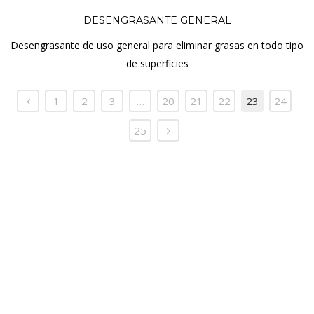
DESENGRASANTE GENERAL
Desengrasante de uso general para eliminar grasas en todo tipo
de superficies
1
2
3
…
20
21
22
23
24
25