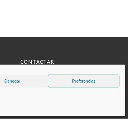
CONTACTAR
925 508 922
Denegar
Preferencias
dhelia@dhelia.es
Lunes a Jueves de 08:00h a 17:00h
Viernes de 08:00h a 15:00h