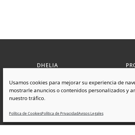
DHELIA
PR
Quí
Polígono Industrial Requena, 38
Usamos cookies para mejorar su experiencia de nav
Cel
45214 Cedillo del Condado
mostrarle anuncios o contenidos personalizados y an
Toledo (ESPAÑA)
Com
nuestro tráfico.
Plás
Cov
Política de Cookies
Política de Privacidad
Avisos Legales