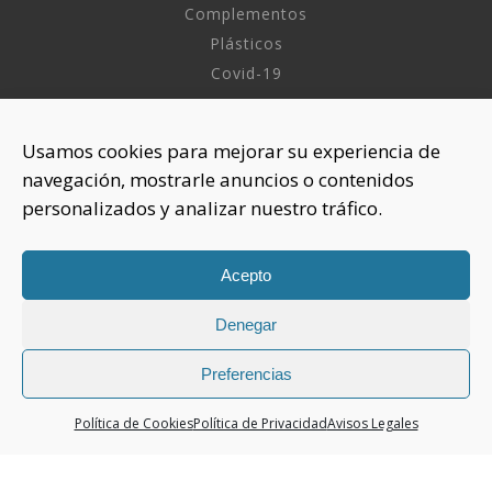
Complementos
Plásticos
Covid-19
INFORMACIÓN
Usamos cookies para mejorar su experiencia de
navegación, mostrarle anuncios o contenidos
Sobre nosotros
personalizados y analizar nuestro tráfico.
Aviso Legal
Política de Privacidad
Política Cookies
Acepto
Denegar
CONTACTAR
925 508 922
Preferencias
dhelia@dhelia.es
Política de Cookies
Política de Privacidad
Avisos Legales
Lunes a Jueves de 08:00h a 17:00h