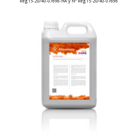
Reg.15-20/40-07696-HA y Nº Reg.15-20/40-07696