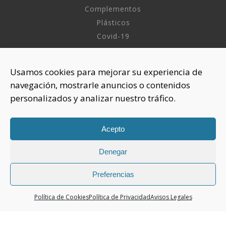
Complementos
Plásticos
Covid-19
INFORMACIÓN
Usamos cookies para mejorar su experiencia de
navegación, mostrarle anuncios o contenidos
Sobre nosotros
personalizados y analizar nuestro tráfico.
Aviso Legal
Política de Privacidad
Política Cookies
Acepto
Denegar
CONTACTAR
925 508 922
Preferencias
dhelia@dhelia.es
Política de Cookies
Política de Privacidad
Avisos Legales
Lunes a Jueves de 08:00h a 17:00h