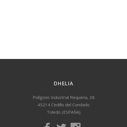
DHELIA
Polígono Industrial Requena, 38
45214 Cedillo del Condado
Toledo (ESPAÑA)