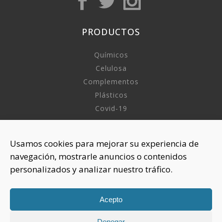
PRODUCTOS
Químicos
Celulosa
Complementos
Plásticos
Covid-19
INFORMACIÓN
Usamos cookies para mejorar su experiencia de
navegación, mostrarle anuncios o contenidos
Sobre nosotros
personalizados y analizar nuestro tráfico.
Aviso Legal
Política de Privacidad
Política Cookies
Acepto
Denegar