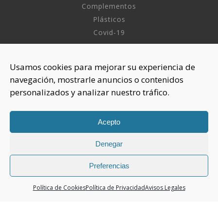
Complementos
Plásticos
Covid-19
INFORMACIÓN
Usamos cookies para mejorar su experiencia de
navegación, mostrarle anuncios o contenidos
Sobre nosotros
personalizados y analizar nuestro tráfico.
Aviso Legal
Política de Privacidad
Política Cookies
Acepto
Denegar
CONTACTAR
925 508 922
Preferencias
dhelia@dhelia.es
Política de Cookies
Política de Privacidad
Avisos Legales
Lunes a Jueves de 08:00h a 17:00h