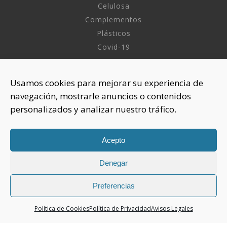
Celulosa
Complementos
Plásticos
Covid-19
INFORMACIÓN
Usamos cookies para mejorar su experiencia de
navegación, mostrarle anuncios o contenidos
Sobre nosotros
personalizados y analizar nuestro tráfico.
Aviso Legal
Política de Privacidad
Política Cookies
Acepto
Denegar
CONTACTAR
925 508 922
Preferencias
dhelia@dhelia.es
Política de Cookies
Política de Privacidad
Avisos Legales