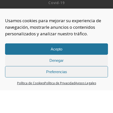
Covid-19
INFORMACIÓN
Usamos cookies para mejorar su experiencia de
navegación, mostrarle anuncios o contenidos
Sobre nosotros
personalizados y analizar nuestro tráfico.
Aviso Legal
Política de Privacidad
Política Cookies
Acepto
Denegar
CONTACTAR
925 508 922
Preferencias
dhelia@dhelia.es
Política de Cookies
Política de Privacidad
Avisos Legales
Lunes a Jueves de 08:00h a 17:00h
Viernes de 08:00h a 15:00h