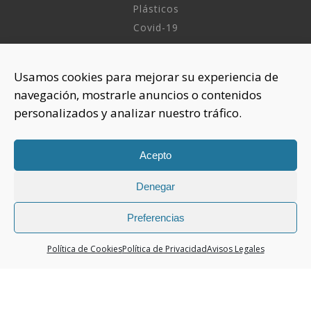
Plásticos
Covid-19
INFORMACIÓN
Usamos cookies para mejorar su experiencia de
navegación, mostrarle anuncios o contenidos
Sobre nosotros
personalizados y analizar nuestro tráfico.
Aviso Legal
Política de Privacidad
Política Cookies
Acepto
Denegar
CONTACTAR
925 508 922
Preferencias
dhelia@dhelia.es
Política de Cookies
Política de Privacidad
Avisos Legales
Lunes a Jueves de 08:00h a 17:00h
Viernes de 08:00h a 15:00h