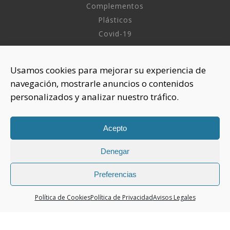
Complementos
Plásticos
Covid-19
INFORMACIÓN
Usamos cookies para mejorar su experiencia de
navegación, mostrarle anuncios o contenidos
Sobre nosotros
personalizados y analizar nuestro tráfico.
Aviso Legal
Política de Privacidad
Política Cookies
Acepto
Denegar
CONTACTAR
925 508 922
Preferencias
dhelia@dhelia.es
Política de Cookies
Política de Privacidad
Avisos Legales
Lunes a Jueves de 08:00h a 17:00h