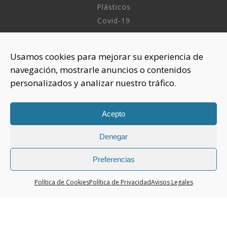
Plásticos
Covid-19
INFORMACIÓN
Usamos cookies para mejorar su experiencia de
navegación, mostrarle anuncios o contenidos
Sobre nosotros
personalizados y analizar nuestro tráfico.
Aviso Legal
Política de Privacidad
Política Cookies
Acepto
Denegar
CONTACTAR
925 508 922
Preferencias
dhelia@dhelia.es
Política de Cookies
Política de Privacidad
Avisos Legales
Lunes a Jueves de 08:00h a 17:00h
Viernes de 08:00h a 15:00h