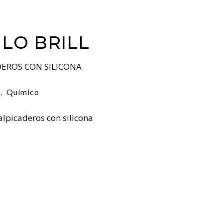
ILO BRILL
EROS CON SILICONA
n
Químico
,
alpicaderos con silicona