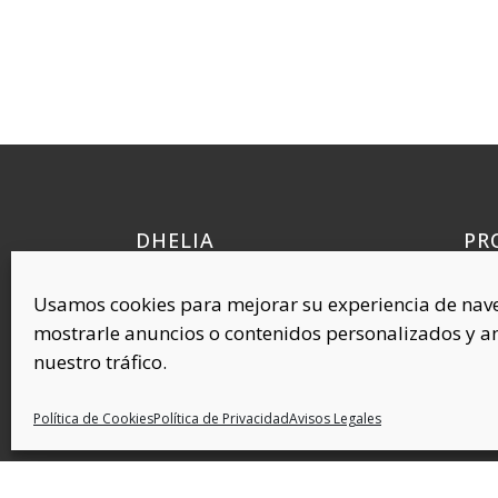
DHELIA
PR
Quí
Polígono Industrial Requena, 38
Usamos cookies para mejorar su experiencia de nav
Cel
45214 Cedillo del Condado
mostrarle anuncios o contenidos personalizados y an
Toledo (ESPAÑA)
Com
nuestro tráfico.
Plás
Cov
Política de Cookies
Política de Privacidad
Avisos Legales