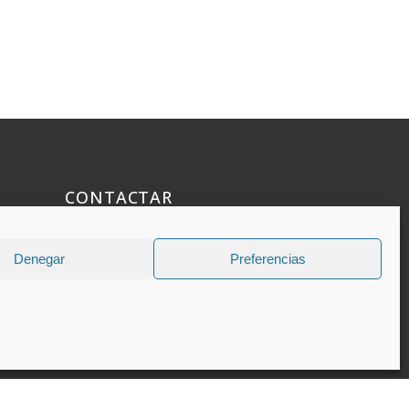
CONTACTAR
925 508 922
Denegar
Preferencias
dhelia@dhelia.es
Lunes a Jueves de 08:00h a 17:00h
Viernes de 08:00h a 15:00h