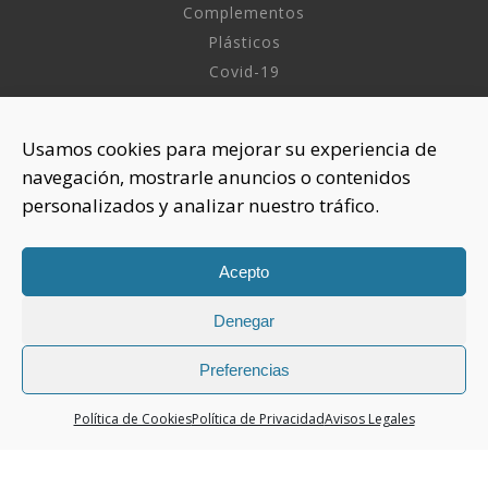
Complementos
Plásticos
Covid-19
INFORMACIÓN
Usamos cookies para mejorar su experiencia de
navegación, mostrarle anuncios o contenidos
Sobre nosotros
personalizados y analizar nuestro tráfico.
Aviso Legal
Política de Privacidad
Política Cookies
Acepto
Denegar
CONTACTAR
925 508 922
Preferencias
dhelia@dhelia.es
Política de Cookies
Política de Privacidad
Avisos Legales
Lunes a Jueves de 08:00h a 17:00h