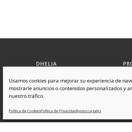
DHELIA
PR
Quí
Polígono Industrial Requena, 38
Usamos cookies para mejorar su experiencia de nav
Cel
45214 Cedillo del Condado
mostrarle anuncios o contenidos personalizados y an
Toledo (ESPAÑA)
Com
nuestro tráfico.
Plás
Cov
Política de Cookies
Política de Privacidad
Avisos Legales