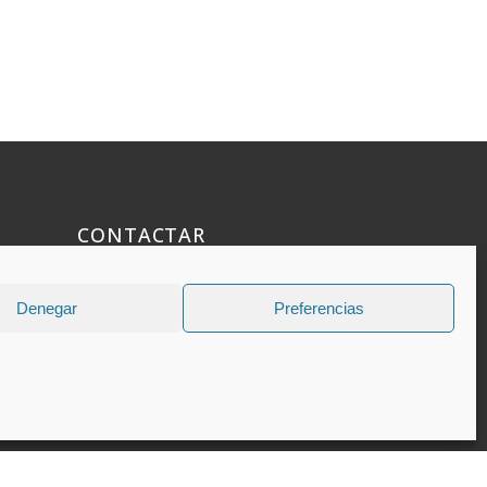
CONTACTAR
925 508 922
Denegar
Preferencias
dhelia@dhelia.es
Lunes a Jueves de 08:00h a 17:00h
Viernes de 08:00h a 15:00h