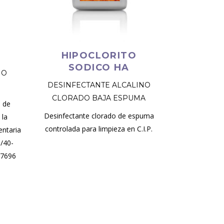
HIPOCLORITO
SODICO HA
IO
DESINFECTANTE ALCALINO
CLORADO BAJA ESPUMA
e de
Desinfectante clorado de espuma
 la
controlada para limpieza en C.I.P.
entaria
0/40-
07696