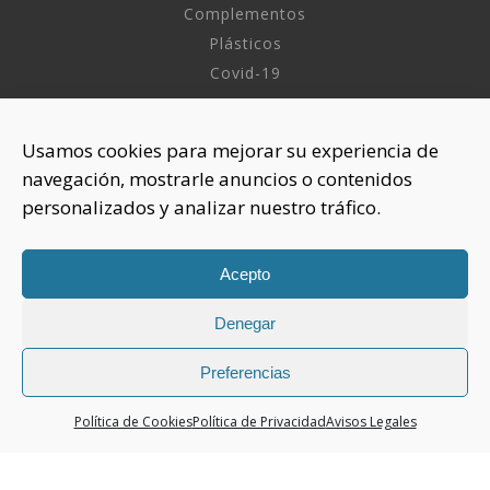
Complementos
Plásticos
Covid-19
INFORMACIÓN
Usamos cookies para mejorar su experiencia de
navegación, mostrarle anuncios o contenidos
Sobre nosotros
personalizados y analizar nuestro tráfico.
Aviso Legal
Política de Privacidad
Política Cookies
Acepto
Denegar
CONTACTAR
925 508 922
Preferencias
dhelia@dhelia.es
Política de Cookies
Política de Privacidad
Avisos Legales
Lunes a Jueves de 08:00h a 17:00h