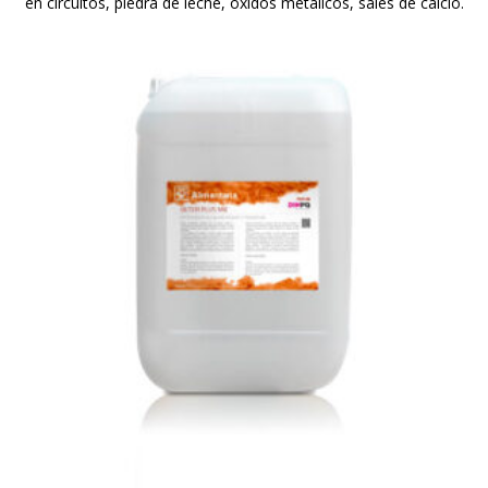
en circuitos, piedra de leche, óxidos metálicos, sales de calcio.