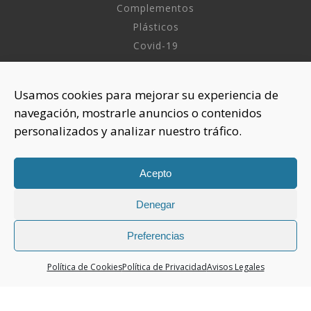
Complementos
Plásticos
Covid-19
INFORMACIÓN
Usamos cookies para mejorar su experiencia de
navegación, mostrarle anuncios o contenidos
Sobre nosotros
personalizados y analizar nuestro tráfico.
Aviso Legal
Política de Privacidad
Política Cookies
Acepto
Denegar
CONTACTAR
925 508 922
Preferencias
dhelia@dhelia.es
Política de Cookies
Política de Privacidad
Avisos Legales
Lunes a Jueves de 08:00h a 17:00h