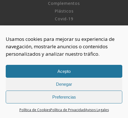
Complementos
Plásticos
Covid-19
INFORMACIÓN
Usamos cookies para mejorar su experiencia de
navegación, mostrarle anuncios o contenidos
Sobre nosotros
personalizados y analizar nuestro tráfico.
Aviso Legal
Política de Privacidad
Política Cookies
Acepto
Denegar
CONTACTAR
925 508 922
Preferencias
dhelia@dhelia.es
Política de Cookies
Política de Privacidad
Avisos Legales
Lunes a Jueves de 08:00h a 17:00h