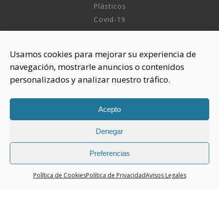
Plásticos
Covid-19
INFORMACIÓN
Usamos cookies para mejorar su experiencia de
navegación, mostrarle anuncios o contenidos
Sobre nosotros
personalizados y analizar nuestro tráfico.
Aviso Legal
Política de Privacidad
Política Cookies
Acepto
Denegar
CONTACTAR
925 508 922
Preferencias
dhelia@dhelia.es
Política de Cookies
Política de Privacidad
Avisos Legales
Lunes a Jueves de 08:00h a 17:00h
Viernes de 08:00h a 15:00h