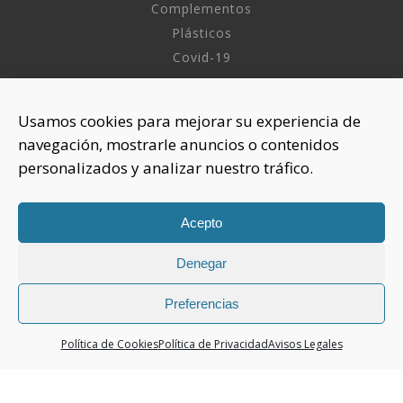
Complementos
Plásticos
Covid-19
INFORMACIÓN
Usamos cookies para mejorar su experiencia de
navegación, mostrarle anuncios o contenidos
Sobre nosotros
personalizados y analizar nuestro tráfico.
Aviso Legal
Política de Privacidad
Política Cookies
Acepto
Denegar
CONTACTAR
925 508 922
Preferencias
dhelia@dhelia.es
Política de Cookies
Política de Privacidad
Avisos Legales
Lunes a Jueves de 08:00h a 17:00h