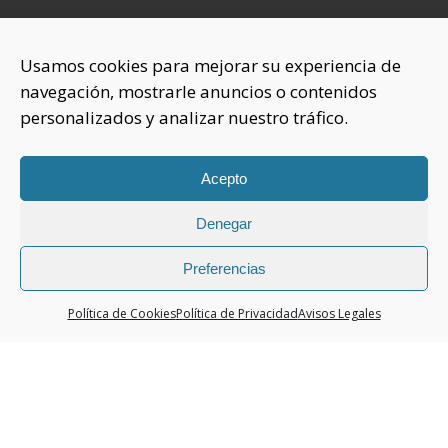
INFORMACIÓN
Usamos cookies para mejorar su experiencia de
navegación, mostrarle anuncios o contenidos
Sobre nosotros
personalizados y analizar nuestro tráfico.
Aviso Legal
Política de Privacidad
Política Cookies
Acepto
Denegar
CONTACTAR
925 508 922
Preferencias
dhelia@dhelia.es
Política de Cookies
Política de Privacidad
Avisos Legales
Lunes a Jueves de 08:00h a 17:00h
Viernes de 08:00h a 15:00h