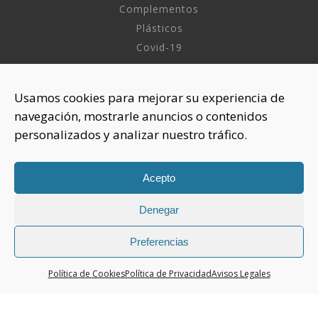
Complementos
Plásticos
Covid-19
INFORMACIÓN
Usamos cookies para mejorar su experiencia de
navegación, mostrarle anuncios o contenidos
Sobre nosotros
personalizados y analizar nuestro tráfico.
Aviso Legal
Política de Privacidad
Política Cookies
Acepto
Denegar
CONTACTAR
925 508 922
Preferencias
dhelia@dhelia.es
Política de Cookies
Política de Privacidad
Avisos Legales
Lunes a Jueves de 08:00h a 17:00h