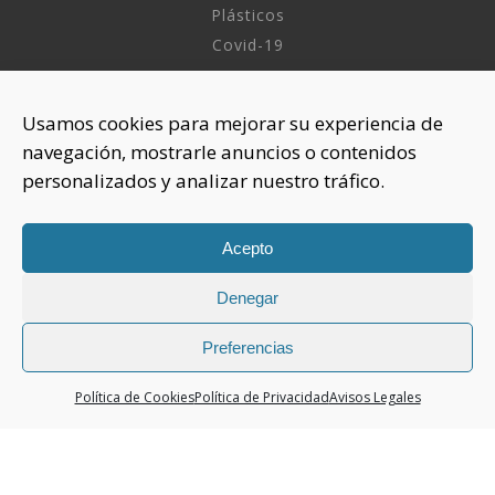
Plásticos
Covid-19
INFORMACIÓN
Usamos cookies para mejorar su experiencia de
navegación, mostrarle anuncios o contenidos
Sobre nosotros
personalizados y analizar nuestro tráfico.
Aviso Legal
Política de Privacidad
Política Cookies
Acepto
Denegar
CONTACTAR
925 508 922
Preferencias
dhelia@dhelia.es
Política de Cookies
Política de Privacidad
Avisos Legales
Lunes a Jueves de 08:00h a 17:00h
Viernes de 08:00h a 15:00h