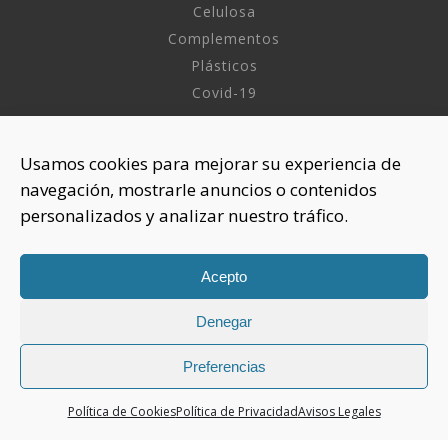
Celulosa
Complementos
Plásticos
Covid-19
INFORMACIÓN
Usamos cookies para mejorar su experiencia de
navegación, mostrarle anuncios o contenidos
Sobre nosotros
personalizados y analizar nuestro tráfico.
Aviso Legal
Política de Privacidad
Política Cookies
Acepto
Denegar
CONTACTAR
925 508 922
Preferencias
dhelia@dhelia.es
Política de Cookies
Política de Privacidad
Avisos Legales