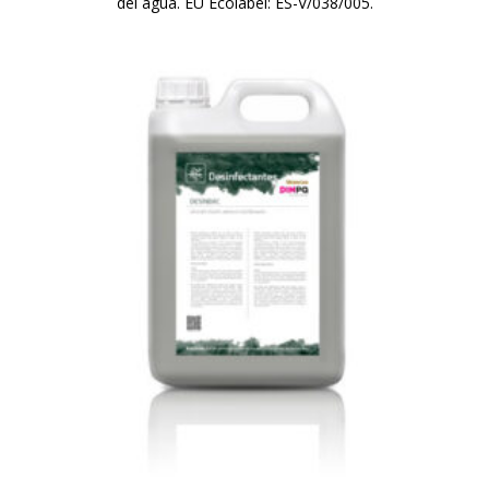
del agua. EU Ecolabel: ES-V/038/005.