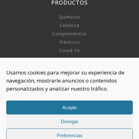
PRODUCTOS
Químicos
Celulosa
Complementos
Plásticos
Covid-19
INFORMACIÓN
Usamos cookies para mejorar su experiencia de
navegación, mostrarle anuncios o contenidos
Sobre nosotros
personalizados y analizar nuestro tráfico.
Aviso Legal
Política de Privacidad
Política Cookies
Acepto
Denegar
CONTACTAR
925 508 922
Preferencias