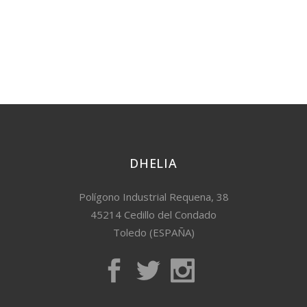
DHELIA
Polígono Industrial Requena, 38
45214 Cedillo del Condado
Toledo (ESPAÑA)