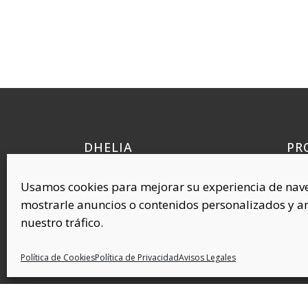
DHELIA
PR
Quí
Polígono Industrial Requena, 38
Usamos cookies para mejorar su experiencia de nav
Cel
45214 Cedillo del Condado
mostrarle anuncios o contenidos personalizados y an
Toledo (ESPAÑA)
Com
nuestro tráfico.
Plás
Cov
Política de Cookies
Política de Privacidad
Avisos Legales