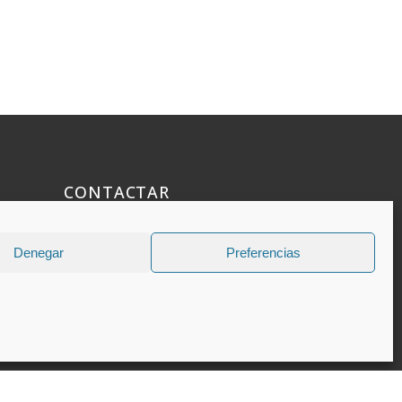
CONTACTAR
925 508 922
Denegar
Preferencias
dhelia@dhelia.es
Lunes a Jueves de 08:00h a 17:00h
Viernes de 08:00h a 15:00h