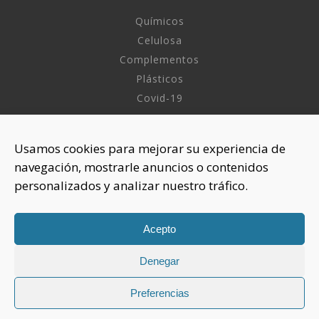
Químicos
Celulosa
Complementos
Plásticos
Covid-19
INFORMACIÓN
Usamos cookies para mejorar su experiencia de
navegación, mostrarle anuncios o contenidos
Sobre nosotros
personalizados y analizar nuestro tráfico.
Aviso Legal
Política de Privacidad
Política Cookies
Acepto
Denegar
CONTACTAR
925 508 922
Preferencias