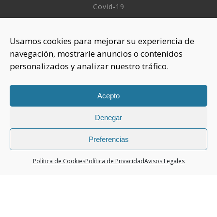
Covid-19
INFORMACIÓN
Usamos cookies para mejorar su experiencia de
navegación, mostrarle anuncios o contenidos
Sobre nosotros
personalizados y analizar nuestro tráfico.
Aviso Legal
Política de Privacidad
Política Cookies
Acepto
Denegar
CONTACTAR
925 508 922
Preferencias
dhelia@dhelia.es
Política de Cookies
Política de Privacidad
Avisos Legales
Lunes a Jueves de 08:00h a 17:00h
Viernes de 08:00h a 15:00h