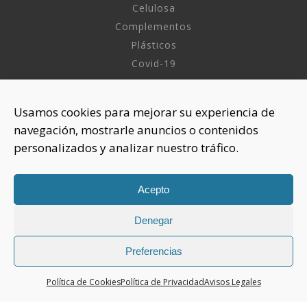
Celulosa
Complementos
Plásticos
Covid-19
INFORMACIÓN
Usamos cookies para mejorar su experiencia de
navegación, mostrarle anuncios o contenidos
Sobre nosotros
personalizados y analizar nuestro tráfico.
Aviso Legal
Política de Privacidad
Política Cookies
Acepto
Denegar
CONTACTAR
925 508 922
Preferencias
dhelia@dhelia.es
Política de Cookies
Política de Privacidad
Avisos Legales