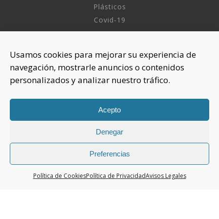
Plásticos
Covid-19
INFORMACIÓN
Usamos cookies para mejorar su experiencia de
navegación, mostrarle anuncios o contenidos
Sobre nosotros
personalizados y analizar nuestro tráfico.
Aviso Legal
Política de Privacidad
Política Cookies
Acepto
Denegar
CONTACTAR
925 508 922
Preferencias
dhelia@dhelia.es
Política de Cookies
Política de Privacidad
Avisos Legales
Lunes a Jueves de 08:00h a 17:00h
Viernes de 08:00h a 15:00h