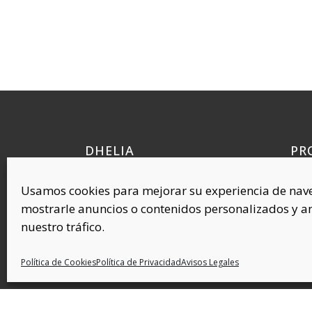
DHELIA
PR
Quí
Polígono Industrial Requena, 38
Usamos cookies para mejorar su experiencia de nav
Cel
45214 Cedillo del Condado
mostrarle anuncios o contenidos personalizados y an
Toledo (ESPAÑA)
Com
nuestro tráfico.
Plás
Cov
Política de Cookies
Política de Privacidad
Avisos Legales