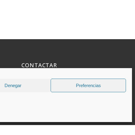
CONTACTAR
925 508 922
Denegar
Preferencias
dhelia@dhelia.es
Lunes a Jueves de 08:00h a 17:00h
Viernes de 08:00h a 15:00h