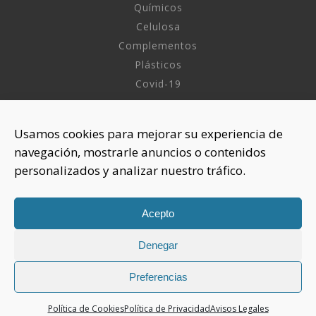
Químicos
Celulosa
Complementos
Plásticos
Covid-19
INFORMACIÓN
Usamos cookies para mejorar su experiencia de
navegación, mostrarle anuncios o contenidos
Sobre nosotros
personalizados y analizar nuestro tráfico.
Aviso Legal
Política de Privacidad
Política Cookies
Acepto
Denegar
CONTACTAR
925 508 922
Preferencias
dhelia@dhelia.es
Política de Cookies
Política de Privacidad
Avisos Legales